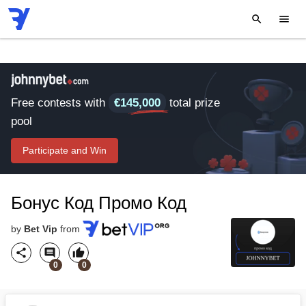
Online Betting VIP Bonuses
VIP Betting Mobile Apps
Best Hi
Free contests with
€145,000
total prize
pool
Participate and Win
Бонус Код Промо Код
by
Bet Vip
from
0
0