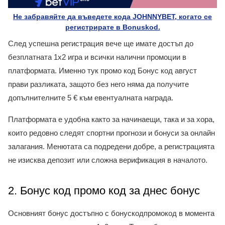
Не забравяйте да въведете кода JOHNNYBET, когато се
регистрирате в Bonuskod.
След успешна регистрация вече ще имате достъп до
безплатната 1x2 игра и всички налични промоции в
платформата. Именно тук промо код Бонус код август
прави разликата, защото без него няма да получите
допълнителните 5 € към евентуалната награда.
Платформата е удобна както за начинаещи, така и за хора,
които редовно следят спортни прогнози и бонуси за онлайн
залагания. Менютата са подредени добре, а регистрацията
не изисква депозит или сложна верификация в началото.
2.
Бонус код промо код за днес бонус
Основният бонус достъпно с бонускодпромокод в момента