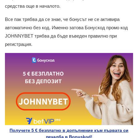
средства още в началото.
Все пак трябва да се знае, че бонусът не се активира
автоматично без код. Именно затова Бонускод промо код
JOHNNYBET
трябва да бъде въведен правилно при
регистрация.
Получете 5 € безплатно в допълнение към първата си
печалба в Bonuskod!