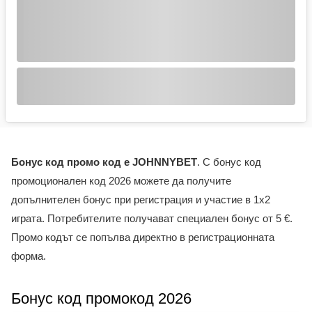
Бонус код промо код е
JOHNNYBET
. С бонус код
промоционален код 2026 можете да получите
допълнителен бонус при регистрация и участие в 1х2
играта. Потребителите получават специален бонус от 5 €.
Промо кодът се попълва директно в регистрационната
форма.
Бонус код промокод 2026