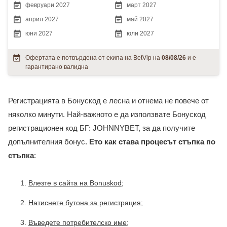
февруари 2027
март 2027
април 2027
май 2027
юни 2027
юли 2027
Офертата е потвърдена от екипа на BetVip на
08/08/26
и е
гарантирано валидна
Регистрацията в Бонускод е лесна и отнема не повече от
няколко минути. Най-важното е да използвате Бонускод
регистрационен код БГ:
JOHNNYBET
, за да получите
допълнителния бонус.
Ето как става процесът стъпка по
стъпка
:
Влезте в сайта на Bonuskod
;
Натиснете бутона за регистрация
;
Въведете потребителско име
;