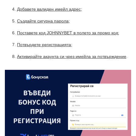
Добавете валиден имейл адрес
;
Създайте сигурна парола
;
Поставете код
JOHNNYBET
в полето за промо код
;
Потвърдете регистрацията
;
Активирайте акаунта си чрез имейла за потвърждение
.