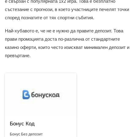
е свързан с популярната 1x2 игра. Това е безплатно
състезание с прогнози, в което участниците печелят точки
според познатите от тях спортни събития.
Най-хубавото е, че не е нужно да правите депозит. Това
прави промоцията доста по-различна от стандартните
казино оферти, които често изискват минимален депозит и
превъртане.
Бонус Код
Бонус Без депозит