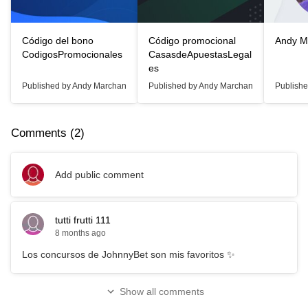
Código del bono
Código promocional
Andy M
CodigosPromocionales
CasasdeApuestasLegal
es
Published by Andy Marchan
Published by Andy Marchan
Publishe
Comments (2)
Add public comment
tutti frutti 111
8 months ago
Los concursos de JohnnyBet son mis favoritos ✨
Show all comments