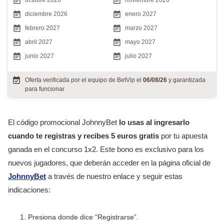
octubre 2026
noviembre 2026
diciembre 2026
enero 2027
febrero 2027
marzo 2027
abril 2027
mayo 2027
junio 2027
julio 2027
Oferta verificada por el equipo de BetVip el
06/08/26
y garantizada
para funcionar
El código promocional JohnnyBet
lo usas al ingresarlo
cuando te registras y recibes 5 euros gratis
por tu apuesta
ganada en el concurso 1x2. Este bono es exclusivo para los
nuevos jugadores, que deberán acceder en la página oficial de
JohnnyBet
a través de nuestro enlace y seguir estas
indicaciones:
Presiona donde dice “Registrarse”.