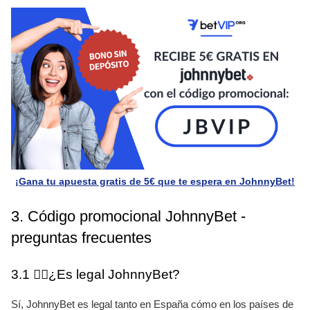
¡Gana tu apuesta gratis de 5€ que te espera en JohnnyBet!
3.
Código promocional JohnnyBet -
preguntas frecuentes
3.1
❤️‍🔥¿Es legal JohnnyBet?
Sí, JohnnyBet es legal tanto en España cómo en los países de