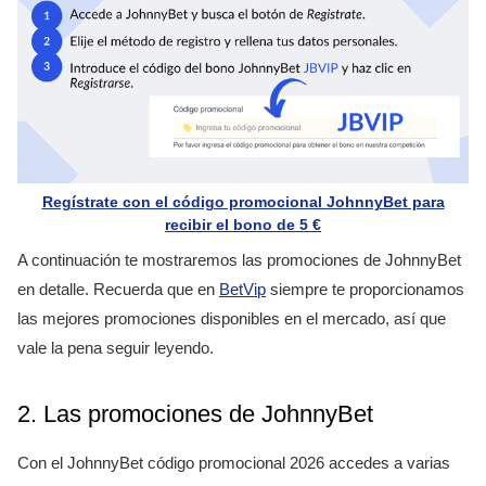
Regístrate con el código promocional JohnnyBet para
recibir el bono de 5 €
A continuación te mostraremos las promociones de JohnnyBet
en detalle. Recuerda que en
BetVip
siempre te proporcionamos
las mejores promociones disponibles en el mercado, así que
vale la pena seguir leyendo.
2.
Las promociones de JohnnyBet
Con el JohnnyBet código promocional 2026 accedes a varias