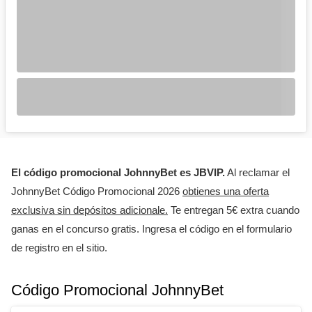
El código promocional JohnnyBet es
JBVIP
.
Al reclamar el
JohnnyBet Código Promocional 2026
obtienes una oferta
exclusiva sin depósitos adicionale.
Te entregan 5€ extra cuando
ganas en el concurso gratis. Ingresa el código en el formulario
de registro en el sitio.
Código Promocional JohnnyBet