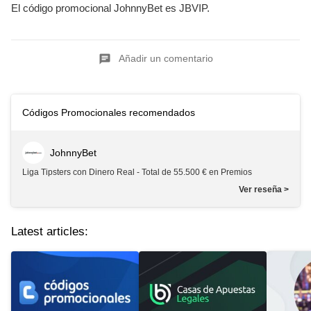
El código promocional JohnnyBet es
JBVIP
.
Añadir un comentario
Códigos Promocionales recomendados
JohnnyBet
Liga Tipsters con Dinero Real - Total de 55.500 € en Premios
Ver reseña >
Latest articles: