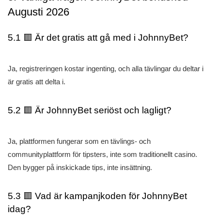
Augusti 2026
5.1
🟥 Är det gratis att gå med i JohnnyBet?
Ja, registreringen kostar ingenting, och alla tävlingar du deltar i
är gratis att delta i.
5.2
🟥 Är JohnnyBet seriöst och lagligt?
Ja, plattformen fungerar som en tävlings- och
communityplattform för tipsters, inte som traditionellt casino.
Den bygger på inskickade tips, inte insättning.
5.3
🟥 Vad är kampanjkoden för JohnnyBet
idag?