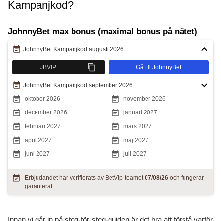
Kampanjkod?
JohnnyBet max bonus (maximal bonus på nätet)
JohnnyBet Kampanjkod augusti 2026
JBVIP
Gå till JohnnyBet
JohnnyBet Kampanjkod september 2026
oktober 2026
november 2026
december 2026
januari 2027
februari 2027
mars 2027
april 2027
maj 2027
juni 2027
juli 2027
Erbjudandet har verifierats av BetVip-teamet
07/08/26
och fungerar
garanterat
Innan vi går in på steg-för-steg-guiden är det bra att förstå varför