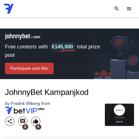
Online Betting VIP Bonuses
VIP Betting Mobile Apps
Best Hi
Free contests with
€145,000
total prize
pool
Participate and Win
JohnnyBet Kampanjkod
by
Fredrik Wiberg
from
0
0