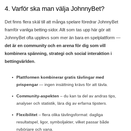
4.
Varför ska man välja JohnnyBet?
Det finns flera skäl till att många spelare föredrar JohnnyBet
framför vanliga betting-sidor. Allt som tas upp här gör att
JohnnyBet ofta upplevs som mer än bara en spelplattform —
det är en community och en arena för dig som vill
kombinera spänning, strategi och social interaktion i
bettingvärlden
.
Plattformen kombinerar gratis tävlingar med
prispengar
— ingen insättning krävs för att tävla.
Community-aspekten
– du kan ta del av andras tips,
analyser och statistik, lära dig av erfarna tipsters.
Flexibilitet
– flera olika tävlingsformat: dagliga
resultatspel, ligor, symboljakter, vilket passar både
nybörjare och vana.