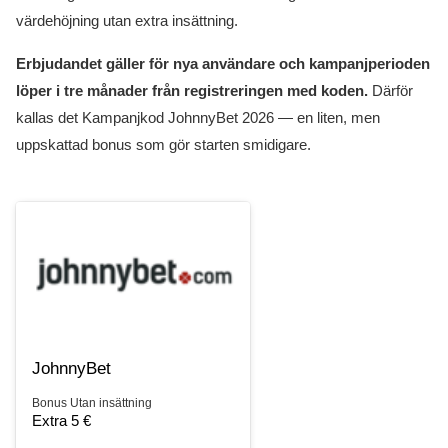
värdehöjning utan extra insättning.
Erbjudandet gäller för nya användare och kampanjperioden
löper i tre månader från registreringen med koden.
Därför
kallas det Kampanjkod JohnnyBet 2026 — en liten, men
uppskattad bonus som gör starten smidigare.
JohnnyBet
Bonus Utan insättning
Extra 5 €