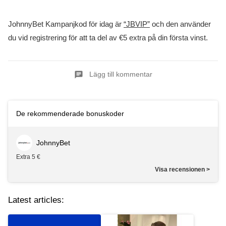
JohnnyBet Kampanjkod för idag är
“
JBVIP
”
och den använder
du vid registrering för att ta del av €5 extra på din första vinst.
Lägg till kommentar
De rekommenderade bonuskoder
JohnnyBet
Extra 5 €
Visa recensionen >
Latest articles: