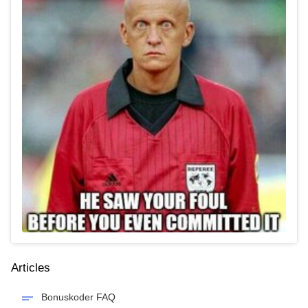
Articles
Bonuskoder FAQ