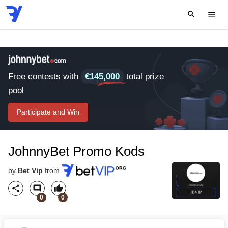
Online Betting VIP Bonuses
VIP Betting Mobile Apps
Best Hi
Free contests with
€145,000
total prize
pool
Participate and Win
JohnnyBet Promo Kods
by
Bet Vip
from
0
0