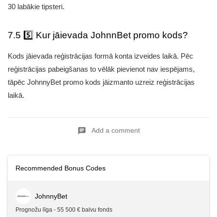
30 labākie tipsteri.
7.5
5️⃣ Kur jāievada JohnnBet promo kods?
Kods jāievada reģistrācijas formā konta izveides laikā. Pēc
reģistrācijas pabeigšanas to vēlāk pievienot nav iespējams,
tāpēc JohnnyBet promo kods jāizmanto uzreiz reģistrācijas
laikā.
Add a comment
Recommended Bonus Codes
JohnnyBet
Prognožu līga - 55 500 € balvu fonds