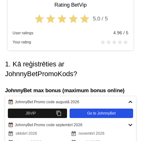
Rating BetVip
5.0
/ 5
4.96 / 5
User ratings
Your rating
1.
Kā reģistrēties ar
JohnnyBetPromoKods?
JohnnyBet max bonus (maximum bonus online)
JohnnyBet Promo code augustā 2026
JBVIP
Go to JohnnyBet
JohnnyBet Promo code septembrī 2026
oktobrī 2026
novembrī 2026