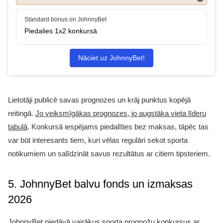
Standard bonus on JohnnyBet
Piedalies 1x2 konkursā
Nāciet uz JohnnyBet!
Lietotāji publicē savas prognozes un krāj punktus kopējā
reitingā.
Jo veiksmīgākas prognozes, jo augstāka vieta līderu
tabulā
. Konkursā iespējams piedalīties bez maksas, tāpēc tas
var būt interesants tiem, kuri vēlas regulāri sekot sporta
notikumiem un salīdzināt savus rezultātus ar citiem tipsteriem.
5.
JohnnyBet balvu fonds un izmaksas
2026
JohnnyBet piedāvā vairākus sporta prognožu konkursus ar