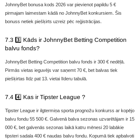
JohnnyBet bonusa kods 2026 var pievienot papildu 5 €
pirmajam laimestam kādā no JohnnyBet konkursiem. Šis
bonuss netiek piešķirts uzreiz pēc reģistrācijas.
7.3
3️⃣ Kāds ir JohnnyBet Betting Competition
balvu fonds?
JohnnyBet Betting Competition balvu fonds ir 300 € nedēļā.
Pirmās vietas ieguvējs var saņemt 70 €, bet balvas tiek
piešķirtas līdz pat 13. vietai līderu tabulā.
7.4
4️⃣ Kas ir Tipster League ?
Tipster League ir ilgtermiņa sporta prognožu konkurss ar kopējo
balvu fondu 55 500 €. Galvenā balva sezonas uzvarētājam ir 15
000 €, bet galvenās sezonas laikā katru mēnesi 20 labākie
tipsteri sadala 400 € naudas balvu fondu. Kopumā tiek apbalvoti