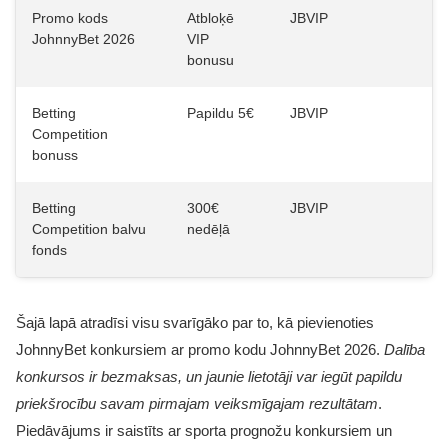
Promo kods
Atbloķē
JBVIP
JohnnyBet 2026
VIP
bonusu
Betting
Papildu 5€
JBVIP
Competition
bonuss
Betting
300€
JBVIP
Competition balvu
nedēļā
fonds
Šajā lapā atradīsi visu svarīgāko par to, kā pievienoties
JohnnyBet konkursiem ar promo kodu JohnnyBet 2026.
Dalība
konkursos ir bezmaksas, un jaunie lietotāji var iegūt papildu
priekšrocību savam pirmajam veiksmīgajam rezultātam
.
Piedāvājums ir saistīts ar sporta prognožu konkursiem un