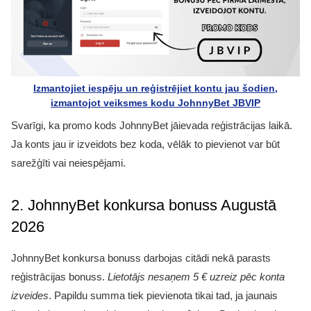
Izmantojiet iespēju un reģistrējiet kontu jau šodien,
izmantojot veiksmes kodu JohnnyBet JBVIP
Svarīgi, ka promo kods JohnnyBet jāievada reģistrācijas laikā.
Ja konts jau ir izveidots bez koda, vēlāk to pievienot var būt
sarežģīti vai neiespējami.
2.
JohnnyBet konkursa bonuss Augustā
2026
JohnnyBet konkursa bonuss darbojas citādi nekā parasts
reģistrācijas bonuss.
Lietotājs nesaņem 5 € uzreiz pēc konta
izveides
. Papildu summa tiek pievienota tikai tad, ja jaunais